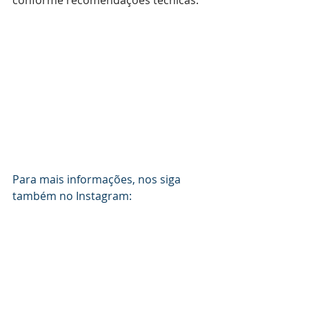
conforme recomendações técnicas.
Para mais informações, nos siga 
também no Instagram: 
@coopermais_
Posts recentes
Ver tudo